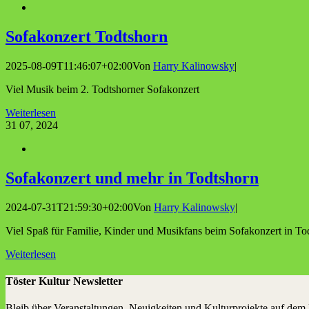
Sofa­kon­zert Todtshorn
2025-08-09T11:46:07+02:00
Von
Harry Kalinowsky
|
Viel Musik beim 2. Todtshorner Sofakonzert
Weiterlesen
31
07, 2024
Sofa­kon­zert und mehr in Todtshorn
2024-07-31T21:59:30+02:00
Von
Harry Kalinowsky
|
Viel Spaß für Familie, Kinder und Musikfans beim Sofakonzert in To
Weiterlesen
Töster Kultur Newsletter
Bleib über Veranstaltungen, Neuigkeiten und Kulturprojekte auf dem