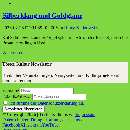
Sil­ber­klang und Goldglanz
2025-07-25T11:11:59+02:00
Von
Harry Kalinowsky
|
Kai Schöneweiß an der Orgel spielt mit Alexander Kockel, der seine
Posaune erklingen lässt.
Weiterlesen
Töster Kultur Newsletter
Bleib über Veranstaltungen, Neuigkeiten und Kulturprojekte auf
dem Laufenden.
Vorname
E-Mail-Adresse
Ich stimme der Datenschutzerklärung zu.
© Copyright
2026 | Töster Kultur e.V. |
Impressum
|
Datenschutzerklärung
|
Haftungsausschluss
Facebook
X
Instagram
YouTube