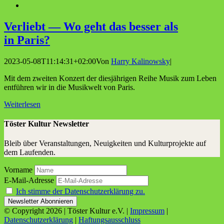
Ver­liebt — Wo geht das bes­ser als
in Paris?
2023-05-08T11:14:31+02:00
Von
Harry Kalinowsky
|
Mit dem zweiten Konzert der diesjährigen Reihe Musik zum Leben
entführen wir in die Musikwelt von Paris.
Weiterlesen
Töster Kultur Newsletter
Bleib über Veranstaltungen, Neuigkeiten und Kulturprojekte auf
dem Laufenden.
Vorname
E-Mail-Adresse
Ich stimme der Datenschutzerklärung zu.
© Copyright
2026 | Töster Kultur e.V. |
Impressum
|
Datenschutzerklärung
|
Haftungsausschluss