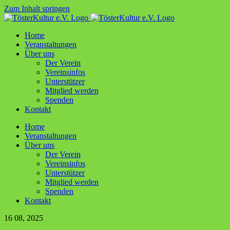
Zum Inhalt springen
Home
Ver­an­stal­tun­gen
Über uns
Der Ver­ein
Ver­ein­sin­fos
Unter­stüt­zer
Mit­glied werden
Spen­den
Kon­takt
Home
Ver­an­stal­tun­gen
Über uns
Der Ver­ein
Ver­ein­sin­fos
Unter­stüt­zer
Mit­glied werden
Spen­den
Kon­takt
16
08, 2025