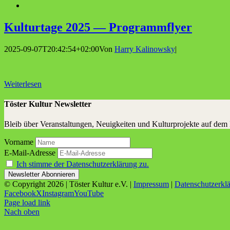
Kul­tur­ta­ge 2025 — Programmflyer
2025-09-07T20:42:54+02:00
Von
Harry Kalinowsky
|
Weiterlesen
Töster Kultur Newsletter
Bleib über Veranstaltungen, Neuigkeiten und Kulturprojekte auf dem
Vorname
E-Mail-Adresse
Ich stimme der Datenschutzerklärung zu.
© Copyright
2026 | Töster Kultur e.V. |
Impressum
|
Datenschutzerkl
Facebook
X
Instagram
YouTube
Page load link
Nach oben