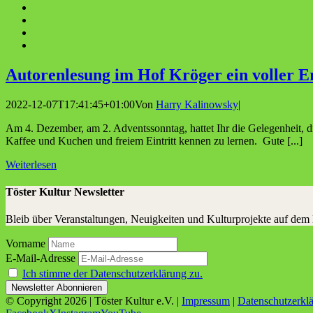
Autoren­le­sung im Hof Krö­ger ein vol­ler E
2022-12-07T17:41:45+01:00
Von
Harry Kalinowsky
|
Am 4. Dezember, am 2. Adventssonntag, hattet Ihr die Gelegenheit, 
Kaffee und Kuchen und freiem Eintritt kennen zu lernen. Gute [...]
Weiterlesen
Töster Kultur Newsletter
Bleib über Veranstaltungen, Neuigkeiten und Kulturprojekte auf dem
Vorname
E-Mail-Adresse
Ich stimme der Datenschutzerklärung zu.
© Copyright
2026 | Töster Kultur e.V. |
Impressum
|
Datenschutzerkl