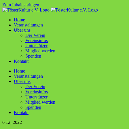
Zum Inhalt springen
Home
Ver­an­stal­tun­gen
Über uns
Der Ver­ein
Ver­ein­sin­fos
Unter­stüt­zer
Mit­glied werden
Spen­den
Kon­takt
Home
Ver­an­stal­tun­gen
Über uns
Der Ver­ein
Ver­ein­sin­fos
Unter­stüt­zer
Mit­glied werden
Spen­den
Kon­takt
6
12, 2022