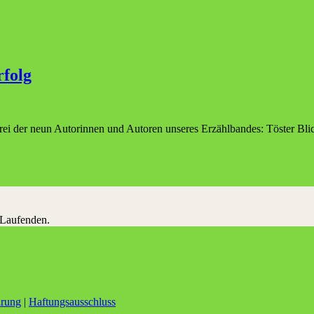
rfolg
drei der neun Autorinnen und Autoren unseres Erzählbandes: Töster Bl
 Laufenden.
ärung
|
Haftungsausschluss