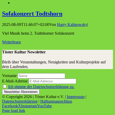
Sofa­kon­zert Todtshorn
2025-08-09T11:46:07+02:00
Von
Harry Kalinowsky
|
Viel Musik beim 2. Todtshorner Sofakonzert
Weiterlesen
Töster Kultur Newsletter
Bleib über Veranstaltungen, Neuigkeiten und Kulturprojekte auf
dem Laufenden.
Vorname
E-Mail-Adresse
Ich stimme der Datenschutzerklärung zu.
© Copyright
2026 | Töster Kultur e.V. |
Impressum
|
Datenschutzerklärung
|
Haftungsausschluss
Facebook
X
Instagram
YouTube
Page load link