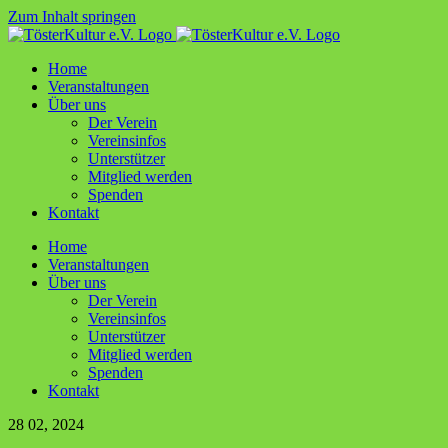
Zum Inhalt springen
Home
Ver­an­stal­tun­gen
Über uns
Der Ver­ein
Ver­ein­sin­fos
Unter­stüt­zer
Mit­glied werden
Spen­den
Kon­takt
Home
Ver­an­stal­tun­gen
Über uns
Der Ver­ein
Ver­ein­sin­fos
Unter­stüt­zer
Mit­glied werden
Spen­den
Kon­takt
28
02, 2024