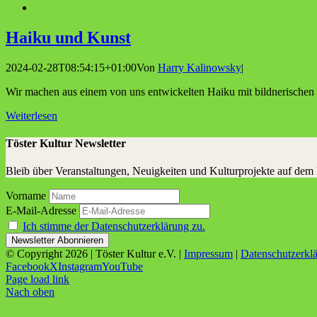
Hai­ku und Kunst
2024-02-28T08:54:15+01:00
Von
Harry Kalinowsky
|
Wir machen aus einem von uns entwickelten Haiku mit bildnerischen 
Weiterlesen
Töster Kultur Newsletter
Bleib über Veranstaltungen, Neuigkeiten und Kulturprojekte auf dem
Vorname
E-Mail-Adresse
Ich stimme der Datenschutzerklärung zu.
© Copyright
2026 | Töster Kultur e.V. |
Impressum
|
Datenschutzerkl
Facebook
X
Instagram
YouTube
Page load link
Nach oben