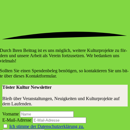
Durch Ihren Bei­trag ist es uns mög­lich, wei­te­re Kul­tur­pro­jek­te zu för­
dern und unse­re Arbeit als Ver­ein fort­zu­set­zen. Wir bedan­ken uns
vielmals!
Soll­ten Sie einen Spen­den­be­leg benö­ti­gen, so kon­tak­tie­ren Sie uns bit­
te über die­ses Kontaktformular.
Töster Kultur Newsletter
Bleib über Veranstaltungen, Neuigkeiten und Kulturprojekte auf
dem Laufenden.
Vorname
E-Mail-Adresse
Ich stimme der Datenschutzerklärung zu.