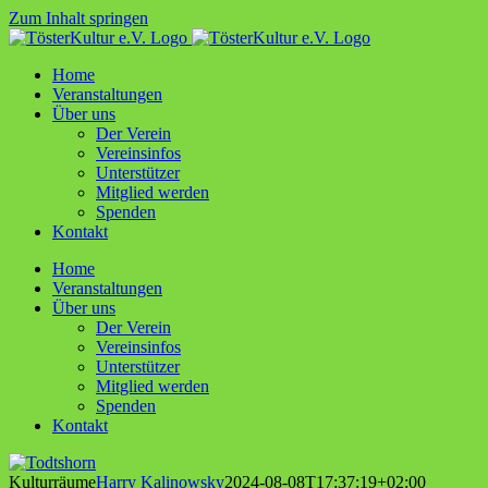
Zum Inhalt springen
Home
Ver­an­stal­tun­gen
Über uns
Der Ver­ein
Ver­ein­sin­fos
Unter­stüt­zer
Mit­glied werden
Spen­den
Kon­takt
Home
Ver­an­stal­tun­gen
Über uns
Der Ver­ein
Ver­ein­sin­fos
Unter­stüt­zer
Mit­glied werden
Spen­den
Kon­takt
Kul­tur­räu­me
Harry Kalinowsky
2024-08-08T17:37:19+02:00