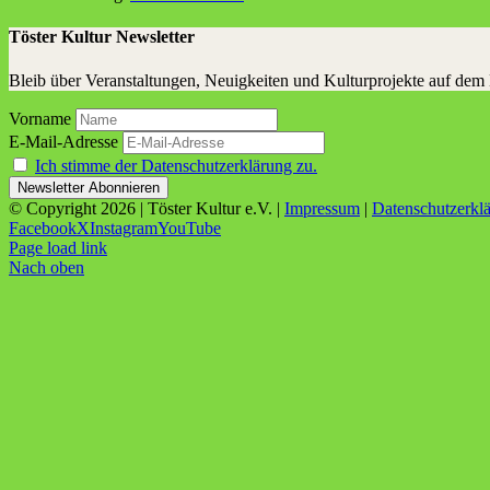
Töster Kultur Newsletter
Bleib über Veranstaltungen, Neuigkeiten und Kulturprojekte auf dem
Vorname
E-Mail-Adresse
Ich stimme der Datenschutzerklärung zu.
© Copyright
2026 | Töster Kultur e.V. |
Impressum
|
Datenschutzerkl
Facebook
X
Instagram
YouTube
Page load link
Nach oben