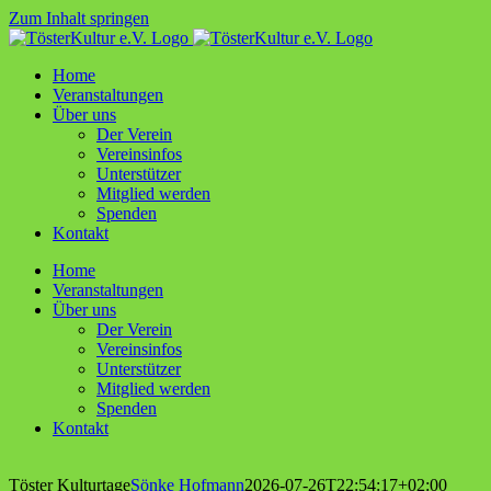
Zum Inhalt springen
Home
Ver­an­stal­tun­gen
Über uns
Der Ver­ein
Ver­ein­sin­fos
Unter­stüt­zer
Mit­glied werden
Spen­den
Kon­takt
Home
Ver­an­stal­tun­gen
Über uns
Der Ver­ein
Ver­ein­sin­fos
Unter­stüt­zer
Mit­glied werden
Spen­den
Kon­takt
Tös­ter Kulturtage
Sönke Hofmann
2026-07-26T22:54:17+02:00