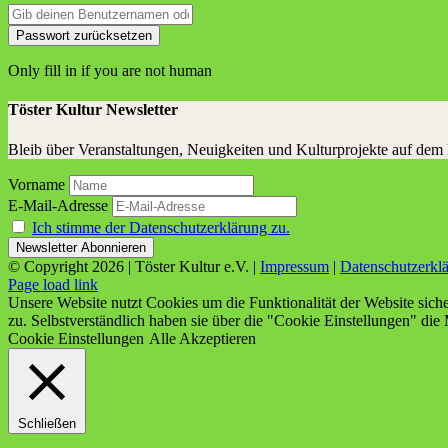
Only fill in if you are not human
Töster Kultur Newsletter
Bleib über Veranstaltungen, Neuigkeiten und Kulturprojekte auf dem
Vorname
E-Mail-Adresse
Ich stimme der Datenschutzerklärung zu.
© Copyright
2026 | Töster Kultur e.V. |
Impressum
|
Datenschutzerkl
Facebook
X
Instagram
YouTube
Page load link
Unsere Website nutzt Cookies um die Funktionalität der Website sich
zu. Selbstverständlich haben sie über die "Cookie Einstellungen" die 
Cookie Einstellungen
Alle Akzeptieren
Schließen