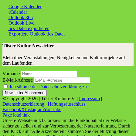
Google Kalender
iCalendar
Outlook 365
Outlook Live
.ics-Datei exportieren
Exportiere Outlook .ics Datei
Töster Kultur Newsletter
Bleib über Veranstaltungen, Neuigkeiten und Kulturprojekte auf
dem Laufenden.
Vorname
E-Mail-Adresse
Ich stimme der Datenschutzerklärung zu.
© Copyright
2026 | Töster Kultur e.V. |
Impressum
|
Datenschutzerklärung
|
Haftungsausschluss
Facebook
X
Instagram
YouTube
Page load link
Unsere Website nutzt Cookies um die Funktionalität der Website
sicher zu stellen und zur Verbesserung der Nutzererfahrung. Durch
den Klick auf "Alle Akzeptieren" stimmen Sie der Nutzung dieser