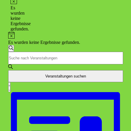
Hinweis
Es
wurden
keine
Ergebnisse
gefunden.
Hinweis
Es wurden keine Ergebnisse gefunden.
Veranstaltungen
Suche
Bitte
Suche
Schlüsselwort
und
eingeben.
Suche
Ansichten,
nach
Veranstaltungen suchen
Navigation
Veranstaltungen
Veranstaltung
Schlüsselwort.
Liste
Ansichten-
Navigation