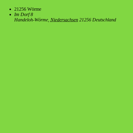
21256 Wör­me
Im Dorf 8
Handeloh-Wörme
,
Niedersachsen
21256
Deutschland