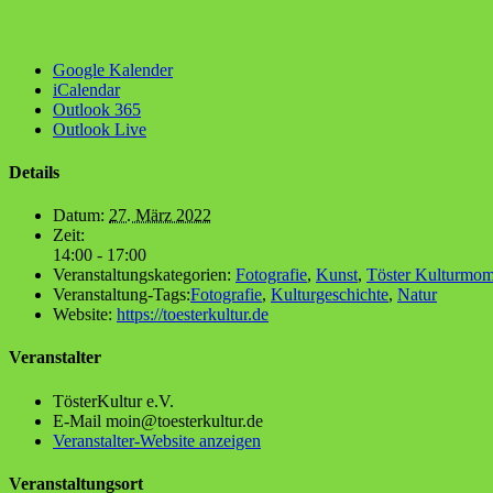
Google Kalender
iCalendar
Outlook 365
Outlook Live
Details
Datum:
27. März 2022
Zeit:
14:00 - 17:00
Veranstaltungskategorien:
Fotografie
,
Kunst
,
Töster Kulturmom
Veranstaltung-Tags:
Fotografie
,
Kulturgeschichte
,
Natur
Website:
https://toesterkultur.de
Veranstalter
Tös­ter­Kul­tur e.V.
E-Mail
moin@toesterkultur.de
Veranstalter-Website anzeigen
Veranstaltungsort