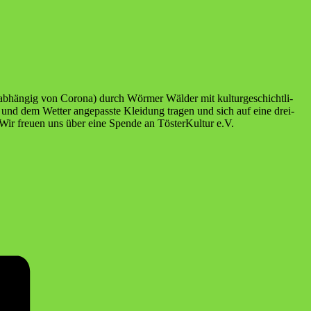
 (abhän­gig von Coro­na) durch Wör­mer Wäl­der mit kul­tur­ge­schicht­li­
k und dem Wet­ter ange­pass­te Klei­dung tra­gen und sich auf eine drei­
 Wir freu­en uns über eine Spen­de an Tös­ter­Kul­tur e.V.