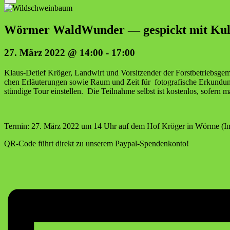
Wör­mer Wald­Wun­der — gespickt mit Kul­tu
27. März 2022 @ 14:00
-
17:00
Klaus-Det­lef Krö­ger, Land­wirt und Vor­sit­zen­der der Forst­be­triebs­ge
chen Erläu­te­run­gen sowie Raum und Zeit für foto­gra­fi­sche Erkun­dun­
stün­di­ge Tour ein­stel­len. Die Teil­nah­me selbst ist kos­ten­los, sofern
Ter­min: 27. März 2022 um 14 Uhr auf dem Hof Krö­ger in Wör­me 
QR-Code führt direkt zu unse­rem Paypal-Spendenkonto!