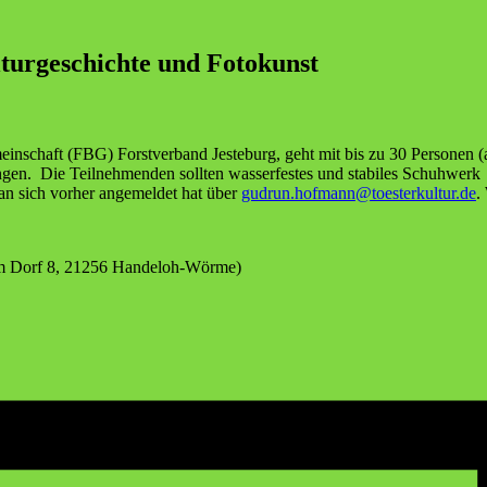
r­ge­schich­te und Fotokunst
­mein­schaft (FBG) Forst­ver­band Jes­te­burg, geht mit bis zu 30 Per­so­nen
gen. Die Teil­neh­men­den soll­ten was­ser­fes­tes und sta­bi­les Schuh­wer
 man sich vor­her ange­mel­det hat über
gudrun.hofmann@toesterkultur.de
.
(Im Dorf 8, 21256 Handeloh-Wörme)