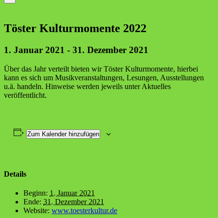
Tös­ter Kul­tur­mo­men­te 2022
1. Januar 2021
-
31. Dezember 2021
Über das Jahr ver­teilt bie­ten wir Tös­ter Kul­tur­mo­men­te, hier­bei
kann es sich um Musik­ver­an­stal­tun­gen, Lesun­gen, Aus­stel­lun­gen
u.ä. han­deln. Hin­wei­se wer­den jeweils unter Aktu­el­les
veröffentlicht.
Zum Kalender hinzufügen
Details
Beginn:
1. Januar 2021
Ende:
31. Dezember 2021
Website:
www.toesterkultur.de