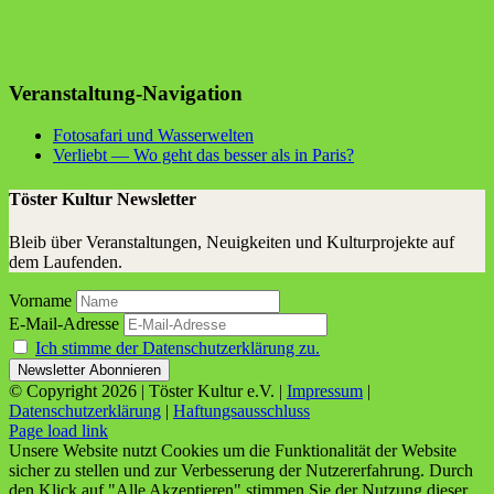
Veranstaltung-Navigation
Foto­sa­fa­ri und Wasserwelten
Ver­liebt — Wo geht das bes­ser als in Paris?
Töster Kultur Newsletter
Bleib über Veranstaltungen, Neuigkeiten und Kulturprojekte auf
dem Laufenden.
Vorname
E-Mail-Adresse
Ich stimme der Datenschutzerklärung zu.
© Copyright
2026 | Töster Kultur e.V. |
Impressum
|
Datenschutzerklärung
|
Haftungsausschluss
Facebook
X
Instagram
YouTube
Page load link
Unsere Website nutzt Cookies um die Funktionalität der Website
sicher zu stellen und zur Verbesserung der Nutzererfahrung. Durch
den Klick auf "Alle Akzeptieren" stimmen Sie der Nutzung dieser