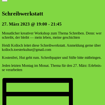
Schreib­werk­statt
27. März 2023 @ 19:00
-
21:45
Monat­li­cher krea­ti­ver Work­shop zum The­ma Schrei­ben. Denn: wer
schreibt, der bleibt — mein leben, mei­ne geschichten
Hei­di Kol­loch lei­tet die­se Schreib­werk­statt. Anmel­dung ger­ne über
kolloch.toesterkultur@gmail.com
Kos­ten­frei, Hut geht rum. Schreib­pa­pier und Stif­te bit­te mitbringen.
Jeden letz­ten Mon­tag im Monat. The­ma für den 27. März: Erleb­nis­
se verarbeiten