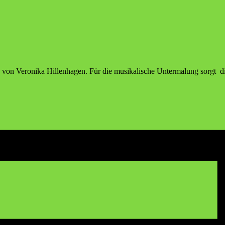
von Vero­ni­ka Hil­len­ha­gen. Für die musi­ka­li­sche Unter­ma­lung sorgt 