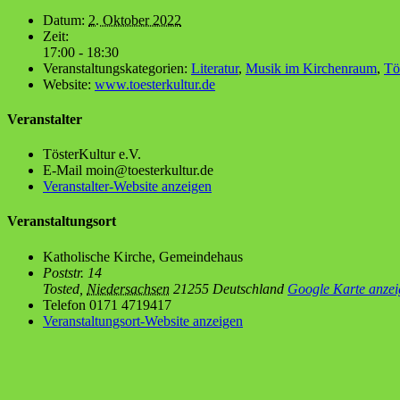
Datum:
2. Oktober 2022
Zeit:
17:00 - 18:30
Veranstaltungskategorien:
Literatur
,
Musik im Kirchenraum
,
Tö
Website:
www.toesterkultur.de
Veranstalter
Tös­ter­Kul­tur e.V.
E-Mail
moin@toesterkultur.de
Veranstalter-Website anzeigen
Veranstaltungsort
Katho­li­sche Kir­che, Gemeindehaus
Poststr. 14
Tosted
,
Niedersachsen
21255
Deutschland
Google Karte anzei
Telefon
0171 4719417
Veranstaltungsort-Website anzeigen