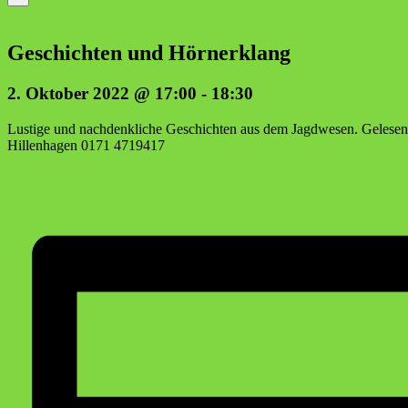
Geschich­ten und Hörnerklang
2. Oktober 2022 @ 17:00
-
18:30
Lus­ti­ge und nach­denk­li­che Geschich­ten aus dem Jagd­we­sen. Gele­sen 
Hil­len­ha­gen 0171 4719417