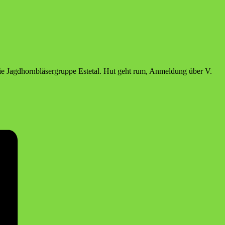
die Jagd­horn­blä­ser­grup­pe Este­tal. Hut geht rum, Anmel­dung über V.