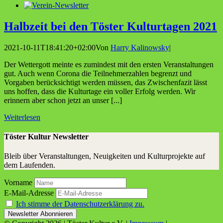
Halb­zeit bei den Tös­ter Kul­tur­ta­gen 2021
2021-10-11T18:41:20+02:00
Von
Harry Kalinowsky
|
Der Wettergott meinte es zumindest mit den ersten Veranstaltungen
gut. Auch wenn Corona die Teilnehmerzahlen begrenzt und
Vorgaben berücksichtigt werden müssen, das Zwischenfazit lässt
uns hoffen, dass die Kulturtage ein voller Erfolg werden. Wir
erinnern aber schon jetzt an unser [...]
Weiterlesen
Töster Kultur Newsletter
Bleib über Veranstaltungen, Neuigkeiten und Kulturprojekte auf
dem Laufenden.
Vorname
E-Mail-Adresse
Ich stimme der Datenschutzerklärung zu.