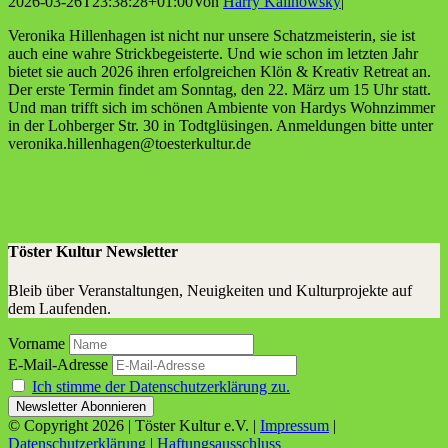
2026-03-26T23:38:28+01:00
Von
Harry Kalinowsky
|
Vero­ni­ka Hil­len­ha­gen ist nicht nur unse­re Schatz­meis­te­rin, sie ist
auch eine wah­re Strick­be­geis­ter­te. Und wie schon im letz­ten Jahr
bie­tet sie auch 2026 ihren erfolg­rei­chen Klön & Krea­tiv Retre­at an.
Der ers­te Ter­min fin­det am Sonn­tag, den 22. März um 15 Uhr statt.
Und man trifft sich im schö­nen Ambi­en­te von Har­dys Wohn­zim­mer
in der Loh­ber­ger Str. 30 in Todt­glüsin­gen. Anmel­dun­gen bit­te unter
veronika.hillenhagen@toesterkultur.de
Töster Kultur Newsletter
Bleib über Veranstaltungen, Neuigkeiten und Kulturprojekte auf
dem Laufenden.
Vorname
E-Mail-Adresse
Ich stimme der Datenschutzerklärung zu.
© Copyright
2026 | Töster Kultur e.V. |
Impressum
|
Datenschutzerklärung
|
Haftungsausschluss