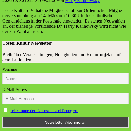
2026-03-30T22:13:07+02:00
Von
Harry Kalinowsky
|
Tös­ter­Kul­tur e.V. hat die Mit­glied­schaft zur Ordent­li­chen Mit­glie­
der­ver­samm­lung am 14. März um 10:30 Uhr ins katho­li­sche
Gemein­de­haus in der Post­stra­ße ein­ge­la­den. Es ste­hen Neu­wah­len
an, der bis­he­ri­ge Vor­sit­zen­de Dr. Har­ry Kali­now­sky wird nicht wie­
der zur Wahl antreten.
Töster Kultur Newsletter
Bleib über Veranstaltungen, Neuigkeiten und Kulturprojekte auf
dem Laufenden.
Vorname
E-Mail-Adresse
Ich stimme der Datenschutzerklärung zu.