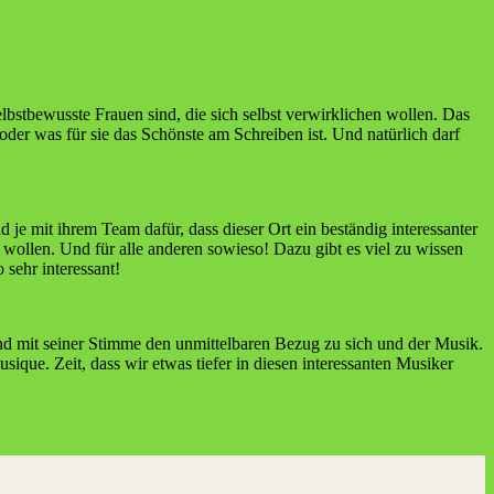
lbst­be­wuss­te Frau­en sind, die sich selbst ver­wirk­li­chen wol­len. Das
 oder was für sie das Schöns­te am Schrei­ben ist. Und natür­lich darf
 je mit ihrem Team dafür, dass die­ser Ort ein bestän­dig inter­es­san­ter
n wol­len. Und für alle ande­ren sowie­so! Dazu gibt es viel zu wis­sen
 sehr interessant!
nd mit sei­ner Stim­me den unmit­tel­ba­ren Bezug zu sich und der Musik.
i­que. Zeit, dass wir etwas tie­fer in die­sen inter­es­san­ten Musi­ker