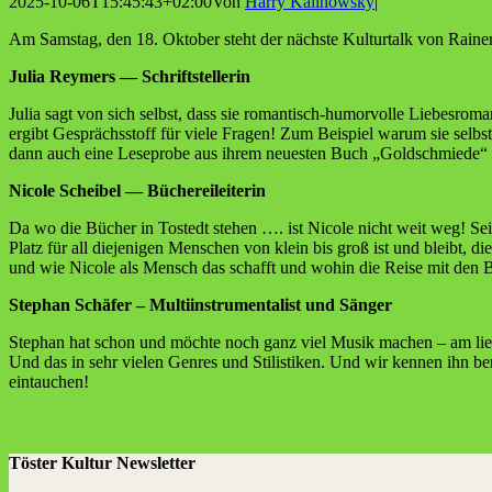
2025-10-06T15:45:43+02:00
Von
Harry Kalinowsky
|
Am Sams­tag, den 18. Okto­ber steht der nächs­te Kul­tur­talk von Rai­ne
Julia Rey­mers — Schriftstellerin
Julia sagt von sich selbst, dass sie roman­tisch-humor­vol­le Lie­bes­ro­ma­n
ergibt Gesprächs­stoff für vie­le Fra­gen! Zum Bei­spiel war­um sie selbs
dann auch eine Lese­pro­be aus ihrem neu­es­ten Buch „Gold­schmie­de“ 
Nico­le Schei­bel — Büchereileiterin
Da wo die Bücher in Tostedt ste­hen …. ist Nico­le nicht weit weg! Seit vi
Platz für all die­je­ni­gen Men­schen von klein bis groß ist und bleibt, 
und wie Nico­le als Mensch das schafft und wohin die Rei­se mit den Büc
Ste­phan Schä­fer – Mul­ti­in­stru­men­ta­list und Sänger
Ste­phan hat schon und möch­te noch ganz viel Musik machen – am liebs­t
Und das in sehr vie­len Gen­res und Sti­lis­ti­ken. Und wir ken­nen ihn bere
eintauchen!
Töster Kultur Newsletter