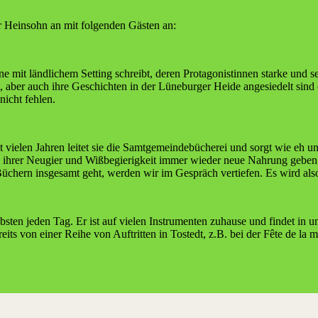
r Hein­sohn an mit fol­gen­den Gäs­ten an:
e mit länd­li­chem Set­ting schreibt, deren Prot­ago­nis­tin­nen star­ke und se
t, aber auch ihre Geschich­ten in der Lüne­bur­ger Hei­de ange­sie­delt sind
nicht fehlen.
e­len Jah­ren lei­tet sie die Samt­ge­mein­de­bü­che­rei und sorgt wie eh und
die ihrer Neu­gier und Wiß­be­gie­rig­keit immer wie­der neue Nah­rung gebe
hern ins­ge­samt geht, wer­den wir im Gespräch ver­tie­fen. Es wird also
en jeden Tag. Er ist auf vie­len Instru­men­ten zuhau­se und fin­det in u
its von einer Rei­he von Auf­trit­ten in Tostedt, z.B. bei der Fête de la mus