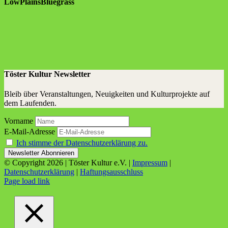
Low­P­lains­Blue­grass
Töster Kultur Newsletter
Bleib über Veranstaltungen, Neuigkeiten und Kulturprojekte auf
dem Laufenden.
Vorname
E-Mail-Adresse
Ich stimme der Datenschutzerklärung zu.
© Copyright
2026 | Töster Kultur e.V. |
Impressum
|
Datenschutzerklärung
|
Haftungsausschluss
Facebook
X
Instagram
YouTube
Page load link