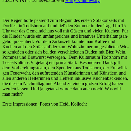
2024-08-18T15:25:49+02:00
Von
Harry Kalinowsky
|
Der Regen hör­te pas­send zum Beginn des ers­ten Sofa­kon­zerts mit
Dorf­fest in Todtshorn auf und ließ den Som­mer in den Tag. Um 15
Uhr war das Gemein­de­haus voll mit Gäs­ten und vie­len Kuchen. Für
die Kin­der wur­de ein umfang­rei­ches und krea­ti­ves Unter­hal­tungs­an­
ge­bot prä­sen­tiert. Vor dem Zir­kus­zelt konn­te man Kaf­fee und
Kuchen auf den Sofas auf der zum Wohn­zim­mer umge­stal­te­ten Wie­
se genie­ßen oder sich bei den ver­schie­de­nen Buden mit Bier, Wein,
Pom­mes und Brat­wurst ver­sor­gen. Dem Kul­tur­raum Todtshorn mit
Tös­ter­Kul­tur e.V. gelang ein pri­ma Start. Beson­de­ren Dank gilt
dem Vor­be­rei­tungs­team, den Spen­dern aus Todtshorn, der Frei­wil­li­
gen Feu­er­wehr, den auf­tre­ten­den Künst­le­rin­nen und Künst­lern und
allen ande­ren Hel­fe­rin­nen und Hel­fern inklu­si­ve Kuchen­ba­cken­den,
die die­sem Nach­mit­tag und Abend zu einem gro­ßen Erfolg haben
wer­den las­sen. Und ja, getanzt wur­de dann auch noch! Was will
man mehr?
Ers­te Impres­sio­nen, Fotos von Hei­di Kolloch: