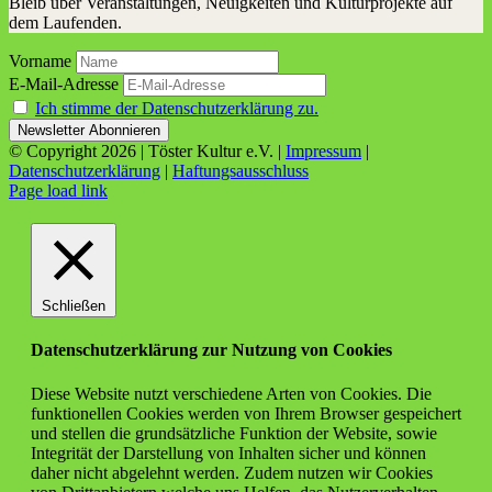
Bleib über Veranstaltungen, Neuigkeiten und Kulturprojekte auf
dem Laufenden.
Vorname
E-Mail-Adresse
Ich stimme der Datenschutzerklärung zu.
© Copyright
2026 | Töster Kultur e.V. |
Impressum
|
Datenschutzerklärung
|
Haftungsausschluss
Facebook
X
Instagram
YouTube
Page load link
Schließen
Datenschutzerklärung zur Nutzung von Cookies
Diese Website nutzt verschiedene Arten von Cookies. Die
funktionellen Cookies werden von Ihrem Browser gespeichert
und stellen die grundsätzliche Funktion der Website, sowie
Integrität der Darstellung von Inhalten sicher und können
daher nicht abgelehnt werden. Zudem nutzen wir Cookies