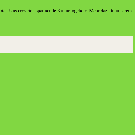
ar­tet. Uns erwar­ten span­nen­de Kul­tur­ange­bo­te. Mehr dazu in unse­rem