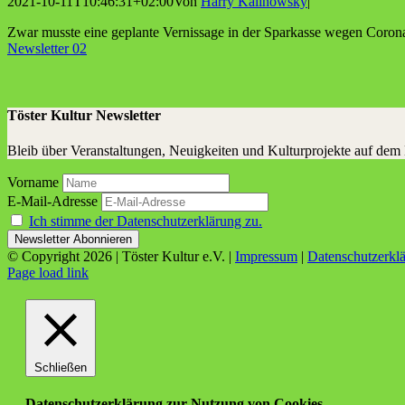
2021-10-11T10:46:31+02:00
Von
Harry Kalinowsky
|
Zwar muss­te eine geplan­te Ver­nis­sa­ge in der Spar­kas­se wegen Coro­na
News­let­ter 02
Töster Kultur Newsletter
Bleib über Veranstaltungen, Neuigkeiten und Kulturprojekte auf dem
Vorname
E-Mail-Adresse
Ich stimme der Datenschutzerklärung zu.
© Copyright
2026 | Töster Kultur e.V. |
Impressum
|
Datenschutzerkl
Facebook
X
Instagram
YouTube
Page load link
Schließen
Datenschutzerklärung zur Nutzung von Cookies