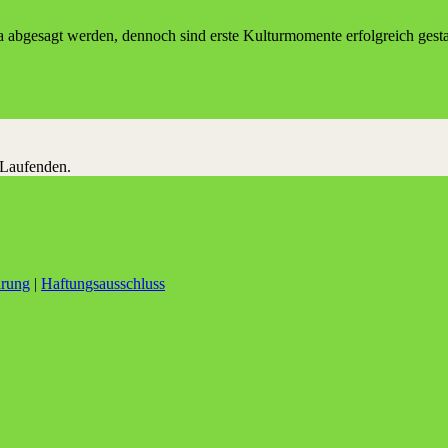
 abge­sagt wer­den, den­noch sind ers­te Kul­tur­mo­men­te erfolg­reich gest
 Laufenden.
ärung
|
Haftungsausschluss