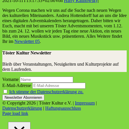
2021-10-11T15:17:33+02:00
Von
Harry Kalinowsky
|
Wegen Coro­na machen wir uns auf die Suche nach neu­en Wegen
des kul­tu­rel­len Mit­ein­an­ders. Andrea Hot­ten­dorff hat an uns die Idee
eines digi­ta­len Advents­ka­len­ders her­an­ge­tra­gen. Daher bit­ten wir
Euch, macht mit bei unse­ren Tös­ter Advents­mo­men­ten, vom 1.12.
bis zum 24. 12. wol­len wir jeden Tag eine neue Akti­on, ein neu­es
Bild, ein neu­es Musik­stück usw. prä­sen­tie­ren. Alles Wei­te­re fin­det
Ihr im
News­let­ter 05
.
Töster Kultur Newsletter
Bleib über Veranstaltungen, Neuigkeiten und Kulturprojekte auf
dem Laufenden.
Vorname
E-Mail-Adresse
Ich stimme der Datenschutzerklärung zu.
© Copyright
2026 | Töster Kultur e.V. |
Impressum
|
Datenschutzerklärung
|
Haftungsausschluss
Facebook
X
Instagram
YouTube
Page load link