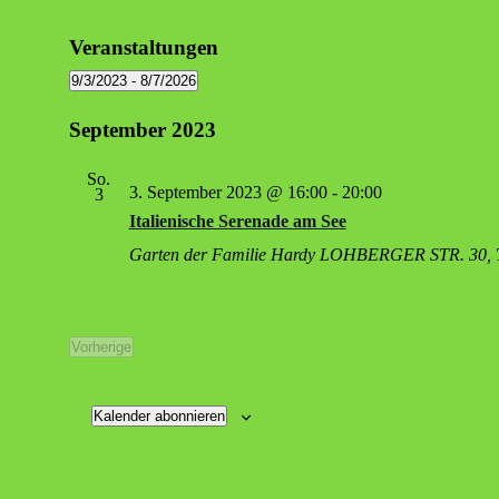
Veranstaltungen
9/3/2023
 - 
8/7/2026
Datum
wählen.
September 2023
So.
3. September 2023 @ 16:00
-
20:00
3
Ita­lie­ni­sche Sere­na­de am See
Garten der Familie Hardy
LOHBERGER STR. 30, Tos
Vorherige
Veranstaltungen
Kalender abonnieren