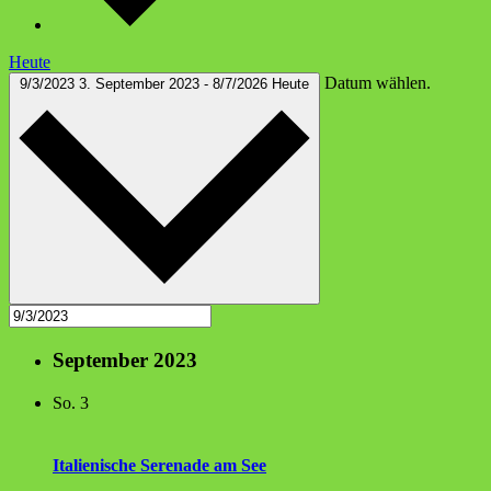
Heute
Datum wählen.
9/3/2023
3. September 2023
-
8/7/2026
Heute
September 2023
So.
3
Ita­lie­ni­sche Sere­na­de am See