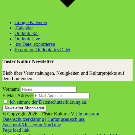
Google Kalender
iCalendar
Outlook 365
Outlook Live
.ics-Datei exportieren
Exportiere Outlook .ics Datei
Töster Kultur Newsletter
Bleib über Veranstaltungen, Neuigkeiten und Kulturprojekte auf
dem Laufenden.
Vorname
E-Mail-Adresse
Ich stimme der Datenschutzerklärung zu.
© Copyright
2026 | Töster Kultur e.V. |
Impressum
|
Datenschutzerklärung
|
Haftungsausschluss
Facebook
X
Instagram
YouTube
Page load link