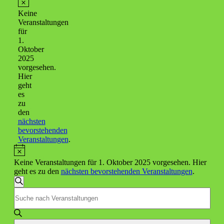
Hinweis
Keine
Veranstaltungen
für
1.
Oktober
2025
vorgesehen.
Hier
geht
es
zu
den
nächsten
bevorstehenden
Veranstaltungen
.
Hinweis
Keine Veranstaltungen für 1. Oktober 2025 vorgesehen. Hier
geht es zu den
nächsten bevorstehenden Veranstaltungen
.
Veranstaltungen
Suche
Bitte
Suche
Schlüsselwort
und
eingeben.
Suche
Ansichten,